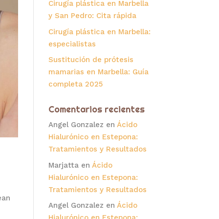
Cirugía plástica en Marbella
y San Pedro: Cita rápida
Cirugía plástica en Marbella:
especialistas
Sustitución de prótesis
mamarias en Marbella: Guía
completa 2025
Comentarios recientes
Angel Gonzalez
en
Ácido
Hialurónico en Estepona:
Tratamientos y Resultados
Marjatta
en
Ácido
Hialurónico en Estepona:
Tratamientos y Resultados
ean
Angel Gonzalez
en
Ácido
a
Hialurónico en Estepona: