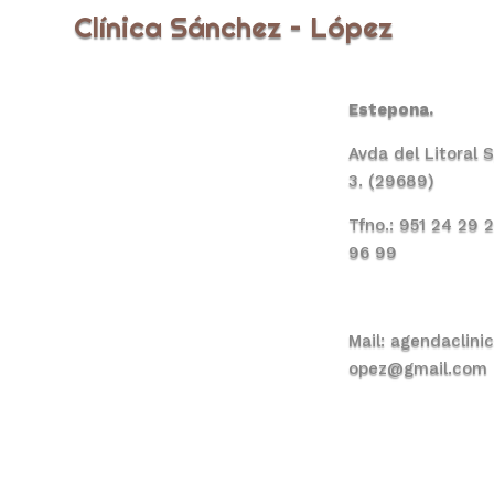
Clínica Sánchez – López
Estepona.
Avda del Litoral 
3. (29689)
Tfno.: 951 24 29 
96 99
Mail:
agendaclini
opez@gmail.com