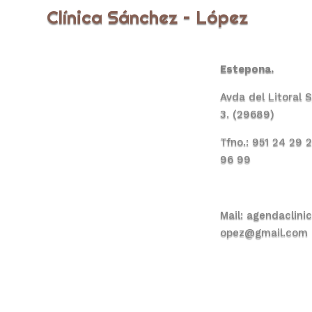
Clínica Sánchez – López
Estepona.
Avda del Litoral 
3. (29689)
Tfno.: 951 24 29 
96 99
Mail:
agendaclini
opez@gmail.com