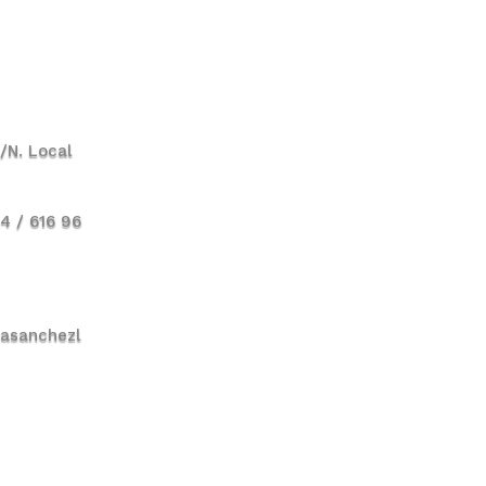
S/N. Local
24 / 616 96
casanchezl